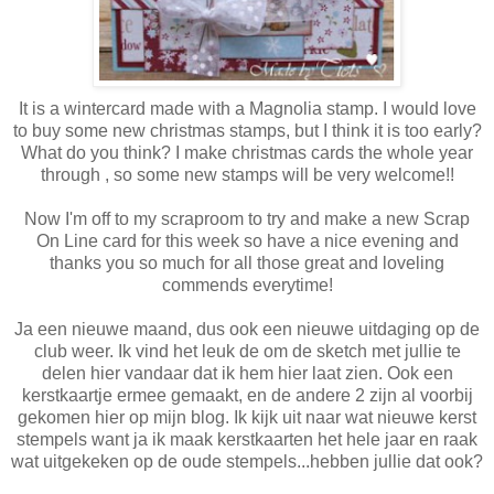
It is a wintercard made with a Magnolia stamp. I would love
to buy some new christmas stamps, but I think it is too early?
What do you think? I make christmas cards the whole year
through , so some new stamps will be very welcome!!
Now I'm off to my scraproom to try and make a new Scrap
On Line card for this week so have a nice evening and
thanks you so much for all those great and loveling
commends everytime!
Ja een nieuwe maand, dus ook een nieuwe uitdaging op de
club weer. Ik vind het leuk de om de sketch met jullie te
delen hier vandaar dat ik hem hier laat zien. Ook een
kerstkaartje ermee gemaakt, en de andere 2 zijn al voorbij
gekomen hier op mijn blog. Ik kijk uit naar wat nieuwe kerst
stempels want ja ik maak kerstkaarten het hele jaar en raak
wat uitgekeken op de oude stempels...hebben jullie dat ook?