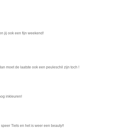
n jij ook een fijn weekend!
dan moet de laatste ook een peuleschil zijn toch !
nog inkleuren!
speer Tiets en het is weer een beauty!!