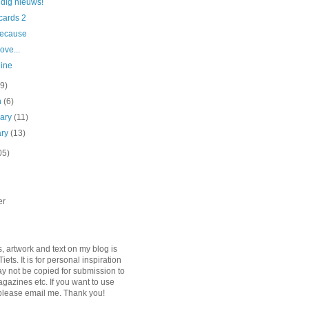
dig nieuws!
cards 2
Because
ove...
ine
(9)
h
(6)
uary
(11)
ary
(13)
05)
er
s, artwork and text on my blog is
iets. It is for personal inspiration
y not be copied for submission to
agazines etc. If you want to use
please email me. Thank you!