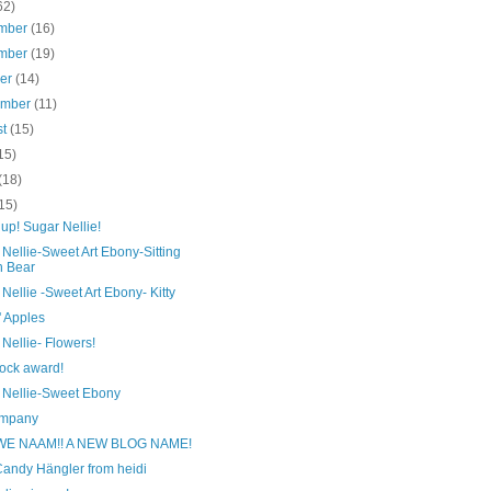
62)
mber
(16)
mber
(19)
ber
(14)
ember
(11)
st
(15)
15)
(18)
15)
up! Sugar Nellie!
Nellie-Sweet Art Ebony-Sitting
h Bear
Nellie -Sweet Art Ebony- Kitty
' Apples
Nellie- Flowers!
ock award!
 Nellie-Sweet Ebony
mpany
WE NAAM!! A NEW BLOG NAME!
Candy Hängler from heidi