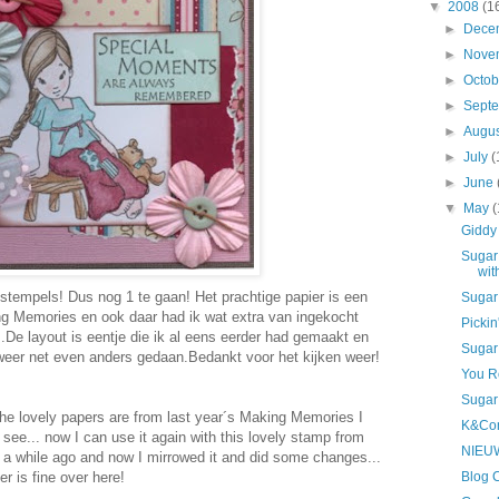
▼
2008
(1
►
Dece
►
Nove
►
Octo
►
Sept
►
Augu
►
July
(
►
June
▼
May
(
Giddy 
Sugar 
wit
stempels! Dus nog 1 te gaan! Het prachtige papier is een
Sugar 
ing Memories en ook daar had ik wat extra van ingekocht
Pickin
..De layout is eentje die ik al eens eerder had gemaakt en
Sugar 
weer net even anders gedaan.Bedankt voor het kijken weer!
You R
Sugar
! The lovely papers are from last year´s Making Memories I
K&Co
see... now I can use it again with this lovely stamp from
NIEU
 a while ago and now I mirrowed it and did some changes...
er is fine over here!
Blog 