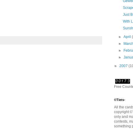
Gewel
Scrap
Just 
With L
Sunsh
►
April
►
Marc
►
Febr
►
Janu
►
2007
(1
Free Count
©Tiets-
All the card
copyright ©T
only and ma
contests, m
something 