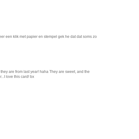
eer een klik met papier en stempel gek he dat dat soms zo
 they are from last year! haha They are sweet, and the
..I love this card! bx