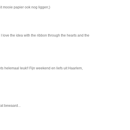
dit mooie papier ook nog liggen;)
 I love the idea with the ribbon through the hearts and the
ts helemaal leuk!! Fijn weekend en liefs uit Haarlem,
at bewaard...