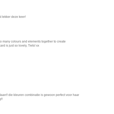
t lekker deze keer!
so many colours and elements together to create
rd is just so lovely, Tiets! xx
daan!! die kleuren combinatie is gewoon perfect voor haar
!!