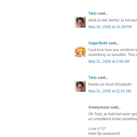
Tiets
said...
dank je wel Janny! Ja het gaa
May 30, 2008 at 10:29 PM
SugarBells
said...
I just love how you combine 
something so beautiful. This ca
May 31, 2008 at 3:46 AM
Tiets
said...
thanks so much Elisabeth!
May 31, 2008 at 11:52 AM
Anonymous said...
Oh Tiets, je hebt het weer ge
en ontzettend leuke opstelling
Love it *Ü*
Heel fijn weekend!!